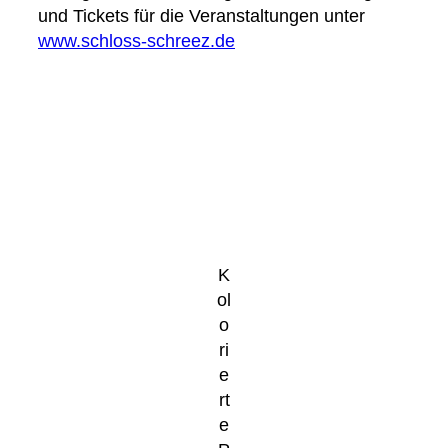
und Tickets für die Veranstaltungen unter
www.schloss-schreez.de
K
ol
o
ri
e
rt
e