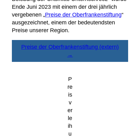
Ende Juni 2023 mit einem der drei jährlich
vergebenen „
Preise der Oberfrankenstiftung
“
ausgezeichnet, einem der bedeutendsten
Preise unserer Region.
Preise der Oberfrankenstiftung (extern)
→
P
re
is
v
er
le
ih
u